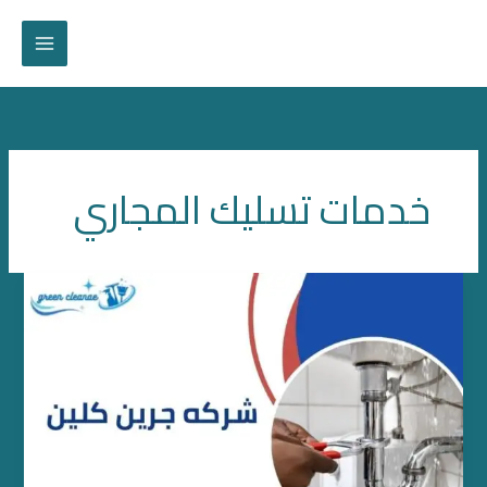
خطي
لى
لمحتوى
خدمات تسليك المجاري
كشف
تسربات
المياه
بدبي