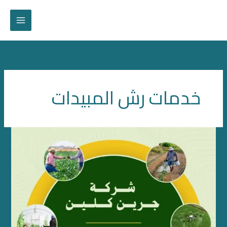
خطي
لى
لمحتوى
خدمات رش المبيدات
رش
مبيدات
في
ام
القيوين