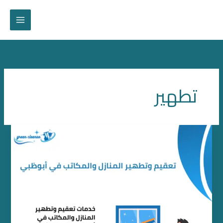
خطي
لى
لمحتوى
تطهير
تعقيم
وتطهير
المنازل
والمكاتب
في
أبوظبي