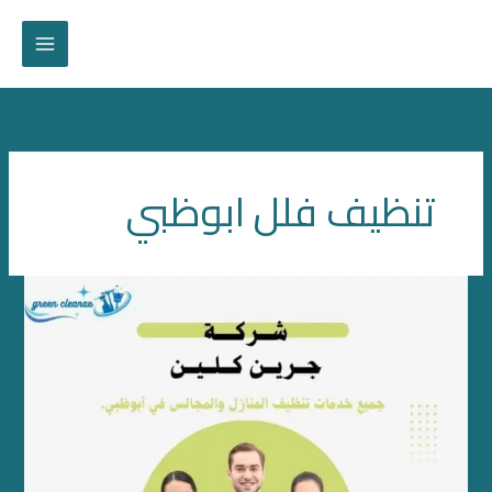
خطي
لى
لمحتوى
تنظيف فلل ابوظبي
تنظيف
منازل
ومجالس
ابوظبي