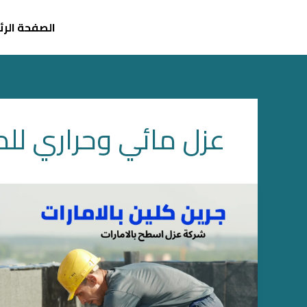
خطي
لى
الصفحة الر
لمحتوى
عزل مائي وحراري للم
شركة
عزل
اسطح
بالامارات