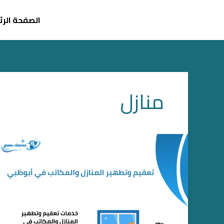
خطي
لى
الصفحة الر
لمحتوى
منازل
تعقيم
وتطهير
المنازل
والمكاتب
في
أبوظبي