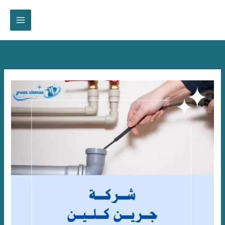
خطي
لى
لمحتوى