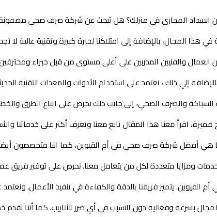
 انسداد المجاري في منزلك؟ هل تبحث عن شركة صرف صحي مضمونة
ي هذا المجال، ب
الإضافة إلى امتلاكنا لخبرة كبيرة
وتقنية عالية لا تج
من العمال والفنيين المدربين على أعلى
مستوى من قبل خبراء ومحترفين 
لإضافة إلي ذلك ، نعتمد
على استخدام الأدوات والمعدات التقنية الحديث
 السباكة
والصرف الصحي، إلى جانب ذلك نحرص على اتباع الطرق والخطو
ج مميزة، اقرأ معنا هذا المقال تابع معنا وتعرف أكثر على خدماتنا والأس
نا هي أفضل شركة صرف صحي في أم القيوين، كما اننا متخصصون أيضاً
 خدمات ومزايا متعددة لكل من يتعامل معنا. نحرص على توفير فريق 
م القيوين. يتميز فريقنا بالدقة والكفاءة في تنفيذ الأعمال.
ونعتمد 
 المجال بسرعة وفعالية دون التسبب في أي ضرر
للأنابيب. كما
أننا نقدم 