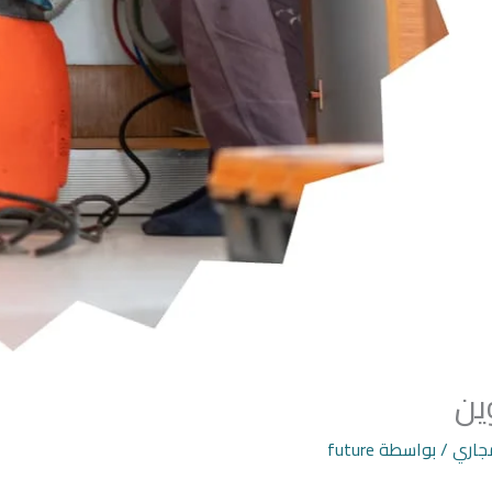
ين
جاري
/ بواسطة
future