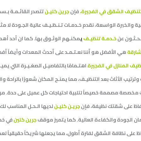
نظيف الشقق في الفجيرة،
فإن
جرين كليـن
تتصدر القائـمـة بـسج
والخبرة الواسعة، نقدم خـدمـات تـنـظـيـف عالية الجـودة لا مثـيـل
بـحـثـون عن
خـدمـة تنظيـف
ي
مكنـهم الوثـوق بها. كما ان أحد أهم 
شارقة
هي الأفضل هو أننا نعـتـمـد على أحدث المعدات وأيضاً أفض
يف المنازل في الفجيرة
اهتـمامًا بالتفاصيـل الصغـيـرة التي يميـ
وترتيب الأثاث بعد التنظيـف، مما يمنـح المكان شعورًا بالراحة وا
 مخصصة مصممة خصيصاً لتلبية احتياجات كل عميل على حدة. من
حفاظ على شقتك نظيفة، فإن
جريـن كليـن
لديها الـحـل المناسب لك.
 الجودة والكفاءة العالية. كما يتميز موقف
جرين كلين
في خدم
ظ على نظافة الشقق لفترة أطول، مما يجعلها شريكاً حقيقياً لع