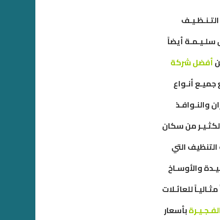
لتـنـظـيـف
 سلـيـمـة أيضاً
ن
أفضل شركة
ميـع أنـواع
ن والنـوافـذ
كثـيـر من سكان
لتنظيف التي
يـدة والأوسـاخ
اليـاً للعائـلات
ـجـيـرة
بأسعار