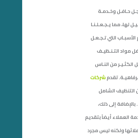
ـل حـافـل وخـدمـة
 لها، مما يـجـعـلـنـا
الأسبـاب التي تـجـعـل
ل مواد التـنـظيـف
ل الكثـيـر من النـاس
لرفاهيـة. تقدم
شركات
 التنظيف الشامل
 بالإضافة إلى ذلك،
ة العملاء أيضاً بتقديم
ملائها ولكنه ليس مجرد