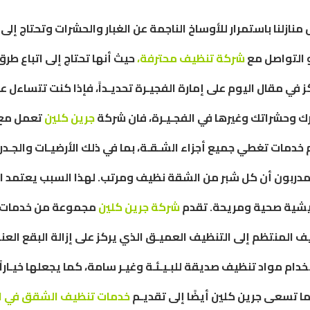
نازلنا باستمرار للأوساخ الناجمة عن الغبار والحشرات وتحتاج إلى ا
و التواصل مع
شركة تنظيف محترفة،
حيث أنها تحتاج إلى اتباع طرق
 في مقال اليوم على إمارة الفجيـرة تحديـداً، فإذا كنت تتساءل ع
 وحشراتك وغيرها في الفجـيـرة، فان شركة
جرين كلين
تعمل مع ج
 خدمات تغطي جميع أجزاء الشـقـة، بما في ذلك الأرضيـات والجـدرا
مدربون أن كل شبر من الشقة نظيف ومرتب. لهذا السبب يعتمد ال
عيشية صحية ومريحة. تقدم
شركة جرين كلين
مجموعة من خدمات ا
يف المنتظم إلى التنظيف العميـق الذي يركز على إزالة البقع العنـ
م مواد تنظيف صديقة للبـيـئـة وغيـر سامة، كما يجعلها خيـاراً مثـ
ا تسعى جرين كلين أيضًا إلى تقديـم
خدمات تنظيف الشقق في الف