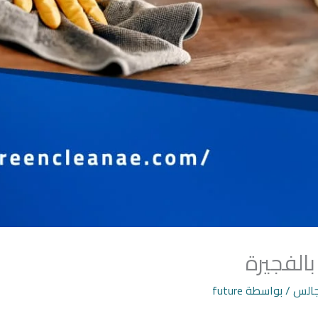
الفجيرة
جالس
/ بواسطة
future