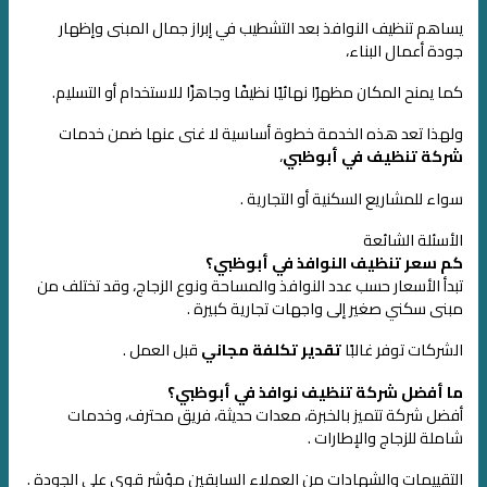
يساهم تنظيف النوافذ بعد التشطيب في إبراز جمال المبنى وإظهار
جودة أعمال البناء،
كما يمنح المكان مظهرًا نهائيًا نظيفًا وجاهزًا للاستخدام أو التسليم.
ولهذا تعد هذه الخدمة خطوة أساسية لا غنى عنها ضمن خدمات
شركة تنظيف في أبوظبي
،
سواء للمشاريع السكنية أو التجارية .
الأسئلة الشائعة
كم سعر تنظيف النوافذ في أبوظبي؟
تبدأ الأسعار حسب عدد النوافذ والمساحة ونوع الزجاج، وقد تختلف من
مبنى سكني صغير إلى واجهات تجارية كبيرة .
الشركات توفر غالبًا
تقدير تكلفة مجاني
قبل العمل .
ما أفضل شركة تنظيف نوافذ في أبوظبي؟
أفضل شركة تتميز بالخبرة، معدات حديثة، فريق محترف، وخدمات
شاملة للزجاج والإطارات .
التقييمات والشهادات من العملاء السابقين مؤشر قوي على الجودة .