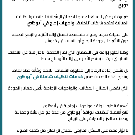
دوري
ضرورة لا يمكن الاستغناء عنها لضمان الإشراقة الدائمة والنظافة
المثالية
تعتمد شركات
تنظيف واجهات زجاج في أبوظبي
على تقنيات حديثة ومواد متخصصة
تضمن إزالة الأتربة والبقع الصعبة
دون التأثير على جودة الزجاج أو التسبب في خدوش.
وهنا تظهر
براعة في اللمعان
التي تميز الخدمة الاحترافية عن التنظيف
التقليدي
حيث لا يقتصر الأمر على إزالة الأوساخ فقط
بل يشمل إعادة الزجاج إلى مظهره الشفاف اللامع وكأنه جديد تمامًا
وتندرج هذه الخدمة
ضمن
خدمات تنظيف شاملة في أبوظبي
التي تغطي المنازل، المكاتب، والواجهات الزجاجية بأعلى معايير الجودة
.
أهمية تنظيف نوافذ وواجهات زجاجية في أبوظبي
تنبع أهمية
تنظيف نوافذ أبوظبي
من عدة عوامل بيئية وجمالية
وصحية
فالغبار المتراكم على الزجاج
لا يؤثر فقط على الشكل الخارجي للمبنى
بل يقلل من كمية الضوء