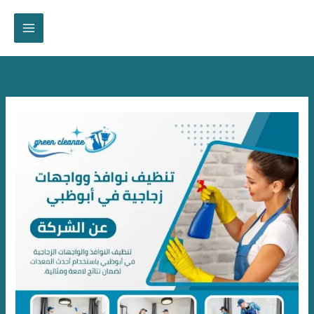
خطي
لى
لمحتوى