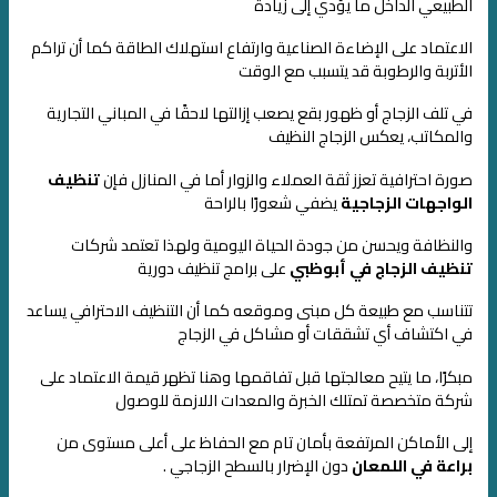
الطبيعي الداخل ما يؤدي إلى زيادة
الاعتماد على الإضاءة الصناعية وارتفاع استهلاك الطاقة
كما أن تراكم
الأتربة والرطوبة قد يتسبب مع الوقت
في تلف الزجاج أو ظهور بقع يصعب إزالتها لاحقًا
في المباني التجارية
والمكاتب، يعكس الزجاج النظيف
صورة احترافية تعزز ثقة العملاء والزوار
أما في المنازل فإن
تنظيف
الواجهات الزجاجية
يضفي شعورًا بالراحة
والنظافة ويحسن من جودة الحياة اليومية
ولهذا تعتمد شركات
تنظيف الزجاج في أبوظبي
على برامج تنظيف دورية
تتناسب مع طبيعة كل مبنى وموقعه
كما أن التنظيف الاحترافي يساعد
في اكتشاف أي تشققات أو مشاكل في الزجاج
مبكرًا، ما يتيح معالجتها قبل تفاقمها
وهنا تظهر قيمة الاعتماد على
شركة متخصصة تمتلك الخبرة والمعدات اللازمة للوصو
ل
إلى الأماكن المرتفعة بأمان تام
مع الحفاظ على أعلى مستوى من
براعة في اللمعان
دون الإضرار بالسطح الزجاجي .