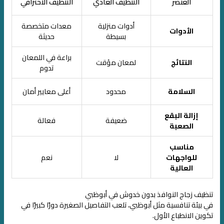
العنصر
التنظيف العادي
التنظيف الاحترافي
أدوات منزلية
معدات متخصصة
الأدوات
بسيطة
حديثة
براعة في اللمعان
النتائج
لمعان مؤقت
تدوم
السلامة
محدود
أعلى معايير أمان
إزالة البقع
ضعيفة
فعالة
الصعبة
مناسب
للواجهات
لا
نعم
العالية
تنظيف زجاج النوافذ بدون خدوش في أبوظبي
في بيئة تنافسية مثل أبوظبي، تلعب التفاصيل الصغيرة دورًا كبيرًا في
تكوين الانطباع الأول.