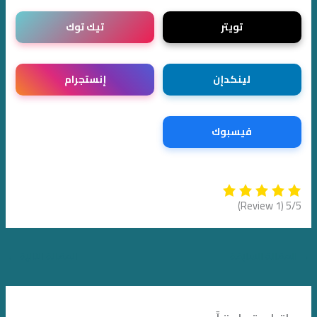
تويتر
تيك توك
لينكدإن
إنستجرام
فيسبوك
(1 Review)
5/5
→
المقالة السابقة
المقالة التالية
←