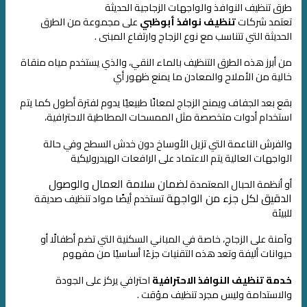
طرق تنظيف النوافذ والواجهات الزجاجية الحديثة
تعتمد شركات
تنظيف نوافذ أبوظبي
على مجموعة من الطرق
الحديثة التي تتناسب مع نوع الزجاج وارتفاع المبنى .
من أبرز هذه الطرق التنظيف بالماء النقي، والذي يستخدم مياه منقاة
خالية من الأملاح والمعادن
ما يمنع ظهور أي
بقع بعد الجفاف ويمنح الزجاج لمعانًا طبيعيًا يدوم لفترة أطول
كما يتم
استخدام أدوات متخصصة مثل الممسحات المطاطية الاحترافية،
والفرش الناعمة التي تزيل الأوساخ دون خدش السطح
وفي حالة
الواجهات العالية يتم الاعتماد على الرافعات الهيدروليكية
لضمان سلامة العمال والوصول
أو أنظمة الحبال المعتمدة
الدقيق لكل جزء من الواجهة
تستخدم أيضًا مواد تنظيف صديقة
للبيئة
وآمنة على الزجاج، خاصة في المباني السكنية التي تضم أطفالًا أو
حيوانات أليفة
وتعد هذه التقنيات جزءًا أساسيًا من مفهوم
خدمة تنظيف النوافذ الاحترافية
احترافي يركز على الجودة
والاستدامة
وليس مجرد تنظيف مؤقت .