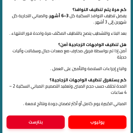
كم مرة يتم تنظيف النوافذ؟
يفضل تنظيف النوافذ السكنية كل
3–6 أشهر
، والمباني التجارية كل
شهرين إلى 3 أشهر .
بعد البناء والتشطيب ينصح بالتنظيف المكثف مرة واحدة فور الانتهاء .
هل تنظيف الواجهات الزجاجية آمن؟
آمن إذا تم بواسطة فريق محترف مع معدات حبال وسقالات وآليات
حديثة
واتباع إجراءات السلامة والتأمين على العمل .
كم يستغرق تنظيف الواجهات الزجاجية؟
المدة تختلف حسب حجم المبنى وتعقيد التصميم: المباني السكنية 2 –
4 ساعات
المباني الكبيرة يوم كامل أو أكثر لضمان جودة ونتائج لامعة
.
يوتيوب
بنترست