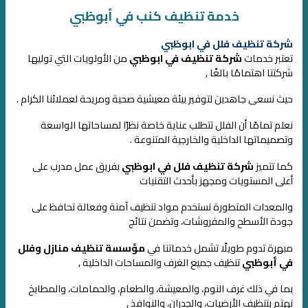
خدمة تنظيف كنب في أبوظبي
شركة تنظيف فلل في ابوظبي
تعتبر خدمات
شركة تنظيف في ابوظبي
من الأولويات التي توليها
شركتنا اهتمامًا بالغًا ,
حيث نسعى جاهدين لتوفير بيئة معيشية صحية ومريحة لعملائنا الكرام .
نعلم تمامًا أن الفلل تتطلب عناية خاصة نظرًا لمساحاتها الواسعة
وتصميماتها الداخلية والخارجية المتنوعة .
كما تتميز
شركة تنظيف فلل في ابوظبي
بفريق عمل مدرب على
أعلى المستويات
ومجهز بأحدث التقنيات
والمعدات المتطورة نستخدم مواد تنظيف آمنة وفعالة
تحافظ على
جودة الأسطح والمفروشات، وتضمن نتائج
مبهرة تدوم طويلًا
تشمل خدماتنا في
مؤسسة تنظيف منازل وفلل
في أبوظبي
تنظيف جميع الغرف والمساحات الداخلية ,
بما في ذلك غرف النوم، والمعيشة، والطعام، والحمامات، والمطابخ
نهتم بتنظيف الأرضيات، والجدران، والنوافذ ,