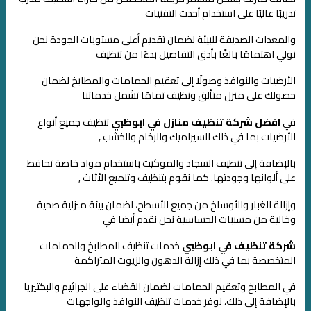
تدريبًا عاليًا على استخدام أحدث التقنيات
والمعدات الصديقة للبيئة
لضمان تقديم أعلى مستويات الجودة نحن
نولي اهتمامًا بالغًا بأدق التفاصيل بدءًا من تنظيف
الأرضيات والنوافذ
وصولًا إلى تعقيم الحمامات والمطابخ لضمان
حصولك على منزل متألق ونظيف تمامًا
تشمل خدماتنا
في
افضل شركة تنظيف منازل في ابوظبي
تنظيف جميع أنواع
الأرضيات
بما في ذلك السيراميك والرخام والخشب ,
بالإضافة إلى تنظيف السجاد والموكيت
باستخدام مواد خاصة تحافظ
على ألوانها وجودتها. كما نقوم بتنظيف وتلميع الأثاث ,
وإزالة الغبار والأوساخ من جميع الأسطح، لضمان بيئة منزلية صحية
وخالية من مسببات الحساسية
نحن نقدم أيضا في
شركة تنظيف في ابوظبي
خدمات تنظيف المطابخ والحمامات
المتخصصة
بما في ذلك إزالة الدهون والزيوت المتراكمة
في المطابخ وتعقيم الحمامات لضمان القضاء على الجراثيم والبكتيريا
بالإضافة إلى ذلك، نوفر خدمات تنظيف النوافذ والواجهات