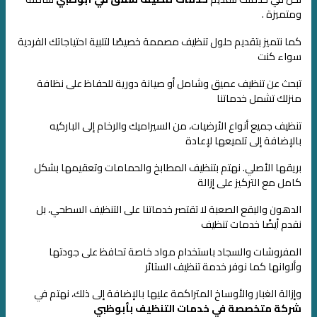
ومتميزة .
كما نتميز بتقديم حلول تنظيف مصممة خصيصًا لتلبية احتياجاتك الفردية
سواء كنت
تبحث عن تنظيف عميق وشامل أو صيانة دورية للحفاظ على نظافة
منزلك
تشمل خدماتنا
تنظيف جميع أنواع الأرضيات، من السيراميك والرخام إلى الباركيه
بالإضافة إلى تلميعها لإعادة
بريقها الأصلي. نهتم بتنظيف المطابخ والحمامات
وتعقيمها بشكل
كامل
مع التركيز على إزالة
الدهون والبقع الصعبة
لا تقتصر خدماتنا على التنظيف السطحي، بل
نقدم أيضًا
خدمات تنظيف
المفروشات والسجاد
باستخدام مواد خاصة تحافظ على جودتها
وألوانها كما نوفر خدمة
تنظيف الستائر
وإزالة الغبار والأوساخ المتراكمة عليها
بالإضافة إلى ذلك، نهتم في
شركة متخصصة في خدمات التنظيف بأبوظبي