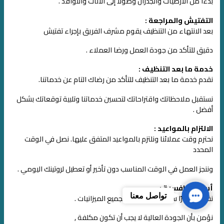
بدءًا من الأرضيات والجدران وصولًا إلى الأثاث والنوافذ .
التفتيش والمراجعة :
بعد الانتهاء من التنظيف يقوم مشرف الفريق بإجراء تفتيش
دقيق للتأكد من جودة العمل ورضا العملاء .
خدمة ما بعد التنظيف :
نقدم خدمة ما بعد التنظيف للتأكد من رضاك التام عن خدماتنا.
نستقبل ملاحظاتك واقتراحاتك لتحسين خدماتنا وتلبية توقعاتك بشكل
أفضل .
الالتزام بالمواعيد :
نحترم وقت عملائنا ونلتزم بالمواعيد المتفق عليها. نصل في الوقت
المحدد
وننجز العمل في الوقت المناسب دون تأخير أو تعطيل لروتينك اليومي .
أسعار تنافسية :
Contact
تواصل معنا
نقدم أسعارًا تنافسية ومناسبة لجميع الميزانيات .
Us
نؤمن بأن الجودة العالية لا يجب أن تكون مكلفة ,