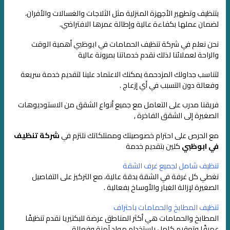
بتنظيف وتطهير الأجهزة المنزلية
مثل الثلاجات والغسالات والأفران،
لضمان عملها بكفاءة عالية وإطالة عمرها الافتراضي.
نحن نعلم في شركة تنظيف الحمامات​ في ابوظبي أهمية الوقت
والراحة لعملائنا
لذلك نقدم خدماتنا بمرونة عالية
لتناسب جداولك المزدحمة
يمكنك الاعتماد علينا لتقديم خدمة سريعة
وفعالة دون التسبب في أي إزعاج .
فريقنا مدرب على التعامل مع جميع أنواع الشقق من الاستوديوهات
الصغيرة إلى الشقق الفاخرة ,
مع الحرص على احترام خصوصيتك وممتلكاتك
نلتزم في
شركة تنظيف
في ابوظبي
كلين بتقديم خدمة
تنظيف شامل لجميع غرف الشقة
نغطي كل غرفة في الشقة بدقة عالية، مع التركيز على التفاصيل
الصغيرة لإزالة الغبار والأوساخ بفعالية .
تنظيف المطابخ والحمامات باحتراف
المطابخ والحمامات هي أكثر المناطق عرضة للبكتيريا نقدم تنظيفًا
عميقًا وتعقيم كامل باستخدام مواد آمنة وفعالة .