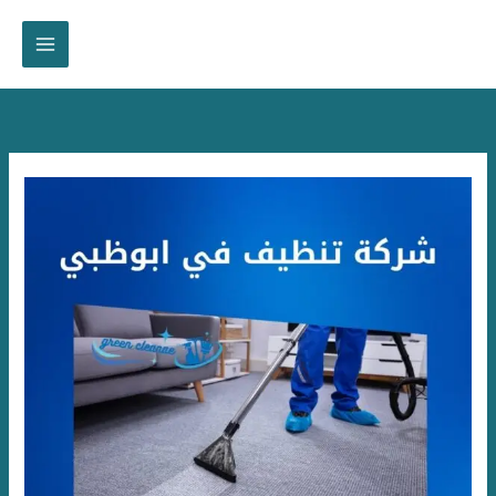
خطي
لى
لمحتوى