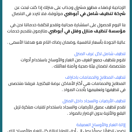
الزجاجية لإضفاء مظهر مشرق وجذاب على منزلك
إذا كنت تبحث عن
شركة تنظيف شامل في أبوظبي
موثوقة، فلا تتردد في الاتصال
بنا اليوم للحصول على استشارة مجانية
وتقدير لتكلفة خدماتنا نحن في
مؤسسة تنظيف منازل وفلل في أبوظبي
ملتزمون بتقديم خدمات
عالية الجودة بأسعار تنافسية ,
وضمان رضاك التام هو هدفنا الأسمى .
تنظيف شامل لكل غرف المنزل
نقوم بتنظيف جميع الغرف من الغبار والأوساخ باستخدام أدوات
متخصصة، لضمان بيئة صحية وآمنة لعائلتك .
تنظيف المطابخ والحمامات باحتراف
المطابخ والحمامات هي أكثر الأماكن عرضة للبكتيريا. فريقنا متخصص
في تنظيفها وتعقيمها بأحدث المواد .
تنظيف الأرضيات والسجاد داخل المنزل
نقدم تنظيف عميق للأرضيات والسجاد باستخدام تقنيات مبتكرة تزيل
البقع والأتربة بدون الإضرار بالمواد .
إزالة الغبار والأوساخ العميقة
نضمن تنظيفًا عميقًا يصل إلى أدق الزوايا لإزالة كل الغبار والأوساخ التي