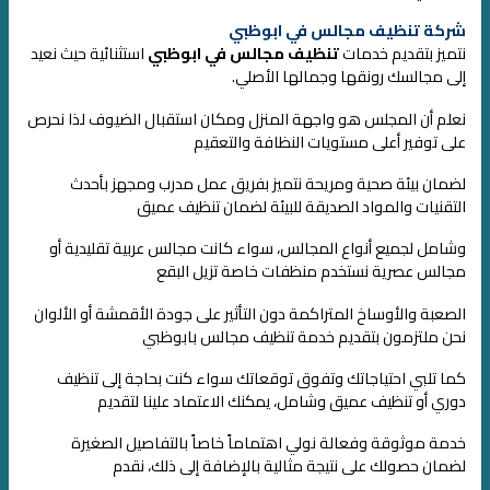
شركة تنظيف مجالس في ابوظبي
نتميز بتقديم خدمات
تنظيف مجالس في ابوظبي
استثنائية حيث نعيد
إلى مجالسك رونقها وجمالها الأصلي.
نعلم أن المجلس هو واجهة المنزل ومكان استقبال الضيوف
لذا نحرص
على توفير أعلى مستويات النظافة والتعقيم
لضمان بيئة صحية ومريحة
نتميز بفريق عمل مدرب ومجهز بأحدث
التقنيات والمواد الصديقة للبيئة
لضمان تنظيف عميق
وشامل لجميع أنواع المجالس، سواء كانت مجالس عربية
تقليدية أو
مجالس عصرية نستخدم منظفات خاصة تزيل البقع
الصعبة والأوساخ المتراكمة
دون التأثير على جودة الأقمشة أو الألوان
نحن ملتزمون بتقديم خدمة تنظيف مجالس بابوظبي
كما تلبي احتياجاتك وتفوق توقعاتك
سواء كنت بحاجة إلى تنظيف
دوري أو تنظيف عميق وشامل، يمكنك الاعتماد علينا لتقديم
خدمة موثوقة وفعالة
نولي اهتماماً خاصاً بالتفاصيل الصغيرة
لضمان حصولك على نتيجة مثالية
بالإضافة إلى ذلك، نقدم