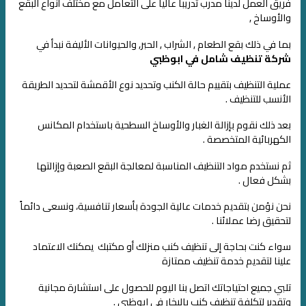
فريق العمل لدينا مدرب تدريباً عالياً على التعامل مع مختلف أنواع البقع
والأوساخ ,
بما في ذلك بقع الطعام , الشراب , الحبر, والحيوانات الأليفة
نبدأ في
شركة تنظيف شامل في ابوظبي
عملية التنظيف بتقييم حالة الكنب
وتحديد نوع الأقمشة لتحديد الطريقة
الأنسب للتنظيف .
بعد ذلك نقوم بإزالة الغبار والأوساخ السطحية باستخدام المكانس
الكهربائية المتخصصة .
ثم نستخدم مواد التنظيف المناسبة لمعالجة البقع الصعبة وإزالتها
بشكل فعال .
نحن نؤمن بتقديم خدمات عالية الجودة بأسعار تنافسية، ونسعى دائماً
لتحقيق رضا عملائنا .
سواء كنت بحاجة إلى تنظيف كنب منزلك أو مكتبك يمكنك الاعتماد
علينا لتقديم خدمة تنظيف ممتازة
تلبي جميع احتياجاتك اتصل بنا اليوم للحصول على استشارة مجانية
وتقدير لتكلفة تنظيف كنب بالبخار في ابوظبي .