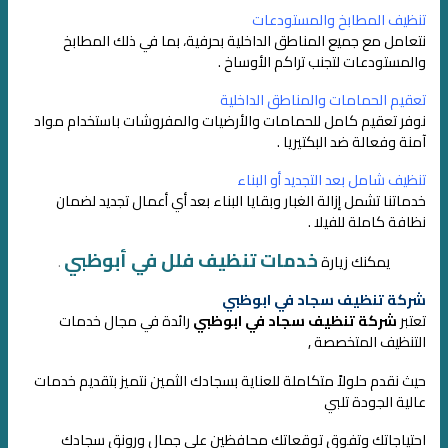
تنظيف المطابخ والمستودعات
نتعامل مع جميع المناطق الداخلية بحرفية، بما في ذلك المطابخ
والمستودعات لتجنب تراكم الأوساخ .
تعقيم الحمامات والمناطق الداخلية
نوفر تعقيم كامل للحمامات والأرضيات والمفروشات باستخدام مواد
آمنة وفعالة ضد البكتيريا .
تنظيف شامل بعد التجديد أو البناء
خدماتنا تشمل إزالة الغبار وبقايا البناء بعد أي أعمال تجديد لضمان
نظافة كاملة للفيلا .
خدمات تنظيف فلل في أبوظبي
يمكنك زيارة
.
شركة تنظيف سجاد في ابوظبي
تعتبر
شركة تنظيف سجاد في ابوظبي
رائدة في مجال خدمات
التنظيف المتخصصة ,
حيث نقدم حلولاً متكاملة للعناية بسجادك الثمين
نتميز بتقديم خدمات
عالية الجودة تلبي
احتياجاتك وتفوق توقعاتك
محافظين على جمال ورونق سجادك