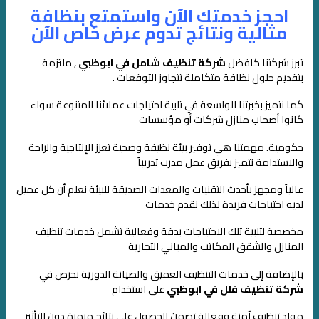
احجز خدمتك الآن واستمتع بنظافة
مثالية ونتائج تدوم عرض خاص الآن
تبرز شركتنا كافضل
شركة تنظيف شامل في ابوظبي
, ملتزمة
بتقديم حلول نظافة متكاملة تتجاوز التوقعات .
كما نتميز بخبرتنا الواسعة في تلبية احتياجات عملائنا المتنوعة سواء
كانوا أصحاب منازل شركات
أو مؤسسات
حكومية. مهمتنا هي توفير بيئة نظيفة وصحية تعزز الإنتاجية والراحة
والاستدامة
نتميز بفريق عمل مدرب تدريباً
عالياً ومجهز بأحدث التقنيات والمعدات الصديقة للبيئة
نعلم أن كل عميل
لديه احتياجات فريدة لذلك نقدم خدمات
مخصصة لتلبية تلك الاحتياجات بدقة وفعالية
تشمل خدمات تنظيف
المنازل والشقق المكاتب والمباني التجارية
بالإضافة إلى خدمات التنظيف العميق والصيانة الدورية
نحرص في
شركة تنظيف فلل في ابوظبي
على استخدام
مواد تنظيف آمنة وفعالة
تضمن الحصول على نتائج مبهرة دون التأثير