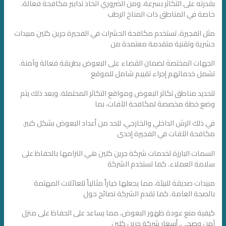
بقدرته على التكاثر بسرعة، ومن الضروري اتخاذ تدابير مكافحة فعالة،
خاصة في المناطق ذات المناخ الرطب
مثل الفجيرة. تستخدم مكافحة الحشرات في الفجيرة جرين كلين مبيدات
حشرية وتقنية متقدمة معتمدة من
الجهات المختصة لضمان القضاء على البعوض بطريقة فعالة وآمنة.
تشمل خدماتهم إجراء تقييم شامل للموقع
لتحديد مناطق تكاثر البعوض ومواقع التكاثر المحتملة. وبعد ذلك يتم
وضع خطة مخصصة لمكافحة الآفات، بما
في ذلك الرش الداخلي والخارجي، للحد من أعداد البعوض بشكل كبير.
مكافحة الآفات في الفجيرة إحدى
السمات البارزة لخدمات شركة جرين كلين هي التزامها بالحفاظ على
سلامة العملاء. كما تستخدم الشركة
مبيدات صديقة للبيئة، مما يجعلها خياراً مثالياً للعائلات المهتمة
بالصحة العامة. كما تقدم الشركة نصائح حول
كيفية منع عودة ظهور البعوض، مما يساعد على الحفاظ على منزل
آمن وصحي. أسعار شركة جرين كلين