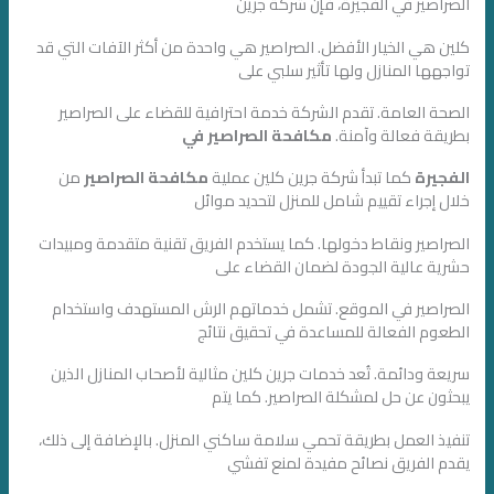
الصراصير في الفجيرة، فإن شركة جرين
كلين هي الخيار الأفضل. الصراصير هي واحدة من أكثر الآفات التي قد
تواجهها المنازل ولها تأثير سلبي على
الصحة العامة. تقدم الشركة خدمة احترافية للقضاء على الصراصير
بطريقة فعالة وآمنة.
مكافحة الصراصير في
الفجيرة
كما تبدأ شركة جرين كلين عملية
مكافحة الصراصير
من
خلال إجراء تقييم شامل للمنزل لتحديد موائل
الصراصير ونقاط دخولها. كما يستخدم الفريق تقنية متقدمة ومبيدات
حشرية عالية الجودة لضمان القضاء على
الصراصير في الموقع. تشمل خدماتهم الرش المستهدف واستخدام
الطعوم الفعالة للمساعدة في تحقيق نتائج
سريعة ودائمة. تُعد خدمات جرين كلين مثالية لأصحاب المنازل الذين
يبحثون عن حل لمشكلة الصراصير. كما يتم
تنفيذ العمل بطريقة تحمي سلامة ساكني المنزل. بالإضافة إلى ذلك،
يقدم الفريق نصائح مفيدة لمنع تفشي