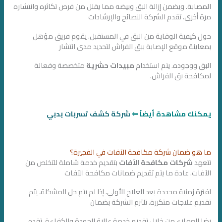
المصابة. ويضمن إزالة البق وبيضه مما يقلل من فرص تكاثره وانتشاره
مرة أخرى. تقدم الشركة النصائح والإرشادات
حول كيفية الوقاية من البق في المستقبل. يقوم فريق مؤهل
بمعاينة موقع الإصابة ببق الفراش لتحديد مدى انتشار
البق ووجوده. يتم استخدام
مبيدات حشرية
متخصصة وفعالة
لمكافحة بق الفراش.
يمكنك مشاهدة أيضاً ⇐
شركة كشف تسربات بدبي
ما هو ضمان شركة مكافحة الآفات في الفجيرة؟
تتعهد
شركات مكافحة الآفات
بتقديم خدمة شاملة للتخلص من
الآفات. عادة ما يتم تقديم ضمانات مكافحة الآفات
لفترة زمنية محددة بعد العلاج الأولي. إذا لم يتم حل المشكلة، يتم
تقديم علاجات متكررة. تلتزم الشركة بضمان
رضا العملاء من خلال تقديم خدمة عالية الجودة والكفاءة. تقدم