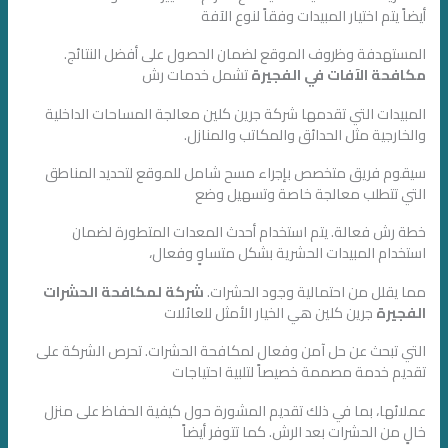
أيضاً يتم اختيار المبيدات وفقاً لنوع الآفة
المستهدفة وظروف الموقع لضمان الحصول على أفضل النتائج.
مكافحة الآفات في الفجيرة
تشمل خدمات رش
المبيدات التي تقدمها شركة جرين كلين معالجة المساحات الداخلية
والخارجية مثل الحدائق والمكاتب والمنازل.
سيقوم فريق متخصص بإجراء مسح شامل للموقع لتحديد المناطق
التي تتطلب معالجة خاصة وتسهيل وضع
خطة رش فعالة. يتم استخدام أحدث المعدات المتطورة لضمان
استخدام المبيدات الحشرية بشكل متساوٍ وفعال،
مما يقلل من احتمالية وجود الحشرات.
شركة لمكافحة الحشرات
الفجيرة
جرين كلين هي الخيار الأمثل للعائلات
التي تبحث عن حل آمن وفعال لمكافحة الحشرات. تحرص الشركة على
تقديم خدمة مصممة خصيصاً لتلبية احتياجات
عملائها، بما في ذلك تقديم المشورة حول كيفية الحفاظ على منزل
خالٍ من الحشرات بعد الرش. كما تتوفر أيضاً