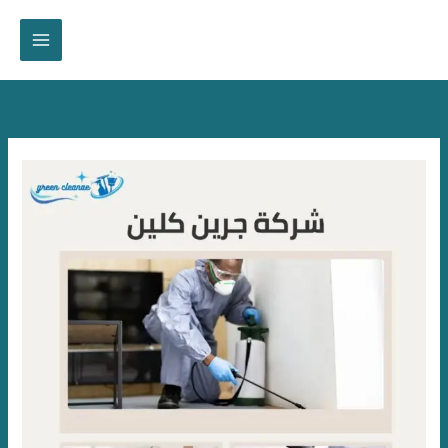
خطي
لى
لمحتوى