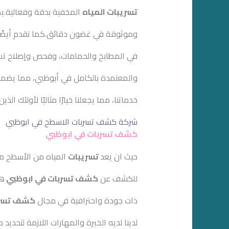
تسريبات المياه
المخفية بدقة وفعالية.يض
وموثوقة في غضون دقائق.كما نقدم أيضًا 
في المطابخ والحمامات، وفحص وإصلاح تسربا
والمعتمدة بالكامل في أبوظبي، مما يضمن
خدماتنا، مما يجعلنا خيارًا مثاليًا لأولئك 
شركة كشف تسربات الاسطح في ابوظبي
كشف تسربات في ابوظبي
حيث ان يعد
تسريبات
المياه من الأسطح مشك
للكشف عن
كشف تسربات في ابوظبي
هو
ذات جودة واحترافية في مجال
كشف تسرب
لدينا لديه الخبرة والمهارات اللازمة لتحد