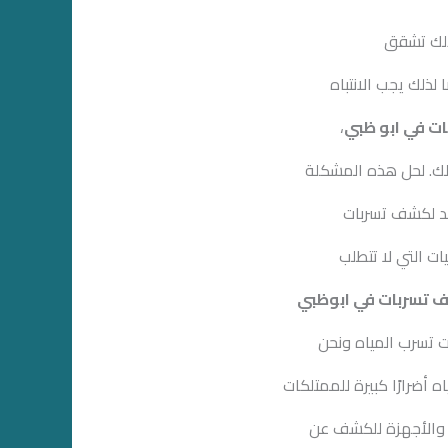
ذلك تشقق
لذلك يجب الانتباه
 في ابو ظبي
،
زلك. لحل هذه المشكلة
د لكشف تسربات
ت التي لا تتطلب
تسربات في ابوظبي
 تسرب المياه ونحن
ه أضرارًا كبيرة للممتلكات
 والأجهزة للكشف عن