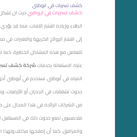
كشف تسربات في ابوظبي
كشف تسربات في ابوظبي
حيث ان تشكل 
الطلاء وزيادة انتشار الآفات، مما قد يؤدي
إلى انتشار الروائح الكريهة والتغيرات في مظه
للتعامل مع هذه المشاكل الخطيرة. كما تع
عليك الاستعانة بخدمات
شركة كشف تسربا
المياه في أبوظبي. نستخدم في أبوظبي أدو
حدوث تشققات في الجدران أو الأرضيات، ومن
من الشركات الرائدة في هذا المجال على م
متحمسون لمنع حدوث ذلك في المستقبل ايضا
والمرافق، كما أن إصلاحها مكلف.ولهذا ا