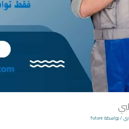
بي
ري
/ بواسطة
future