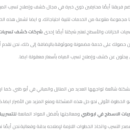
م فريقنا أيضًا محترفين ذوي خبرة في مجال كشف وإصلاح تسرب المياه
مجموعة متنوعة من الخدمات لتلبية احتياجاتك. و ايضا تشمل هذه ال
ت الخزانات والأسطح.تعتبر شركتنا أيضًا إحدى
شركات كشف تسربات 
 حصولك على خدمة مضمونة وموثوقة.بالإضافة إلى ذلك، نحن نقدم أس
الذين يبحثون عن كشف وإصلاح تسرب المياه بأسعار معقولة ايضا.
لة شائعة تواجهها العديد من المنازل والمباني في أبو ظبي. كما ان ل
 الخطوة الأولى نحو حل هذه المشكلة ومنع المزيد من الأضرار ايضا.
ات الاسطح في ابوظبي
ومعالجتها بأفضل المواد المانعة
للتسريبا
يد مصدر التسرب واتخاذ الخطوات اللازمة لإصلاحه بدقة وفعالية.نحن أيض