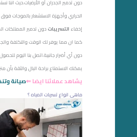
دون تدمير الجدران أو الأرضيات.حيث اننا ن
الحراري وأجهزة الاستشعار بالموجات فوق 
إخفاء
التسريبات
دون تدمير الممتلكات ا
كما ان مما يوفر لك الوقت والتكلفة والج
دون أي أضرار جانبية.اتصل بنا اليوم للحص
يمكنك الاستمتاع براحة البال والثقة بأن م
يشاهد عملائنا ايضا ⇐
صيانة وتن
ماهي انواع تسربات المياه ؟