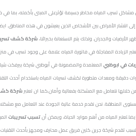
مشاكل تسرب المياه مخاطر جسيمة تؤثرعلى المبنى بأكمله، بما في 
 إلى انتشار الأمراض بين الأشخاص الذين يعيشون في هذه المناطق. ايضا 
ر الأرضيات والجدران. ولذلك يتم الاستعانة بخبرائنا،
شركة كشف تسربات
تبر الزيادة المفاجئة في فاتورة المياه علامة على وجود تسرب في من
ت في ابوظبي
المعتمدة والمضمونة في أبوظبي شركة بيرفكت شيل
ات دقيقة ومعدات متطورة لكشف تسربات المياه باستخدام أحدث التقنيا
 خلالها نتعامل مع المشكلة بفعالية وأمان.كما ان تعتبر
شركة كشف 
ستوى المنطقة. نحن نقدم خدمة عالية الجودة عند التعامل مع مشكلات
.تعتبر المياه من أهم موارد الحياة، ويمكن أن
تسبب تسريبات
الميا
لسبب تقدم شركة جرين كلين فريق عمل محترف ومجهز بأحدث التقنيات